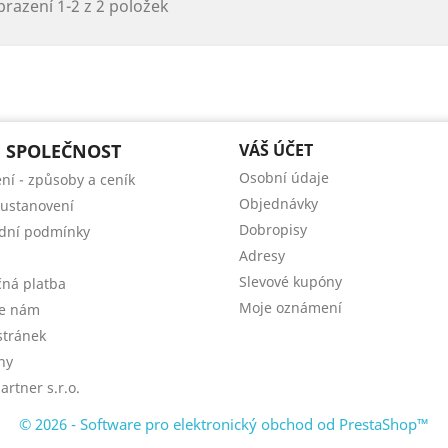
razení 1-2 z 2 položek
 SPOLEČNOST
VÁŠ ÚČET
Osobní údaje
ní - způsoby a ceník
Objednávky
 ustanovení
Dobropisy
dní podmínky
Adresy
Slevové kupóny
ná platba
Moje oznámení
te nám
tránek
ny
artner s.r.o.
© 2026 - Software pro elektronický obchod od PrestaShop™