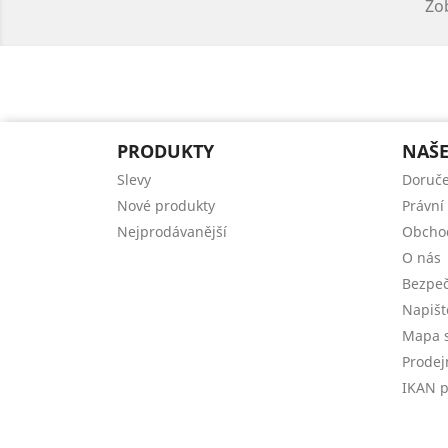
Zob
PRODUKTY
NAŠE
Slevy
Doruče
Nové produkty
Právní
Nejprodávanější
Obcho
O nás
Bezpeč
Napiš
Mapa s
Prodej
IKAN p