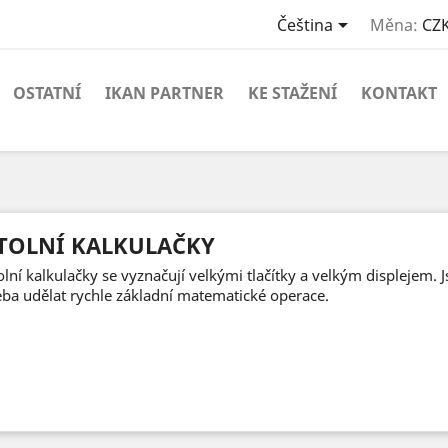

Čeština
Měna:
CZK
OSTATNÍ
IKAN PARTNER
KE STAŽENÍ
KONTAKT
TOLNÍ KALKULAČKY
olní kalkulačky se vyznačují velkými tlačítky a velkým displejem. J
eba udělat rychle základní matematické operace.