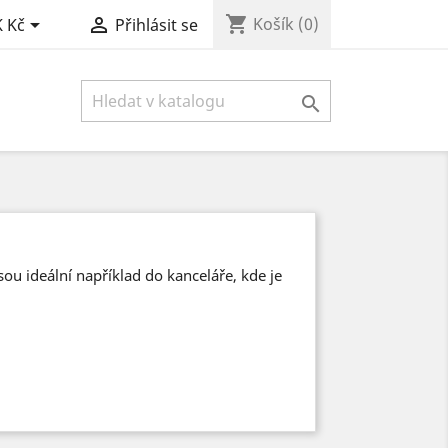
shopping_cart


Košík
(0)
 Kč
Přihlásit se

sou ideální například do kanceláře, kde je